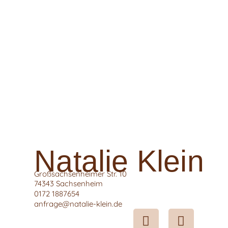
Natalie Klein
Großsachsenheimer Str. 10
74343 Sachsenheim
0172 1887654
anfrage@natalie-klein.de
F
I
a
n