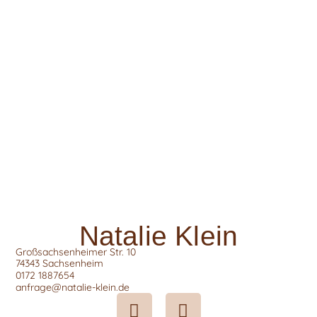
Natalie Klein
Großsachsenheimer Str. 10
74343 Sachsenheim
0172 1887654
anfrage@natalie-klein.de
F
I