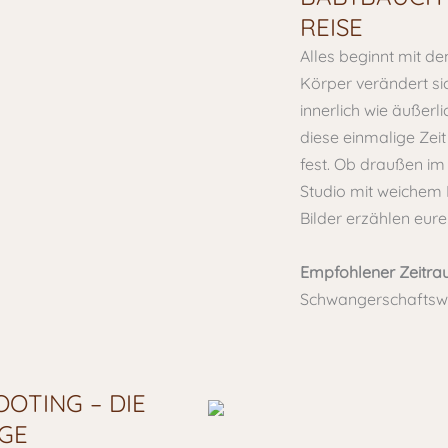
REISE
Alles beginnt mit d
Körper verändert si
innerlich wie äußerl
diese einmalige Zei
fest. Ob draußen im
Studio mit weichem 
Bilder erzählen eur
Empfohlener Zeitra
Schwangerschafts
OTING – DIE
GE