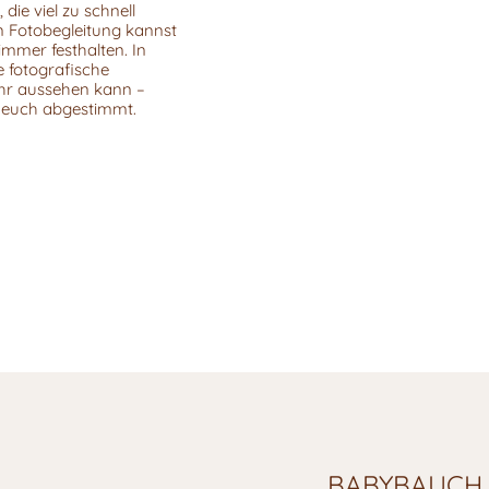
die viel zu schnell
en Fotobegleitung kannst
immer festhalten. In
e fotografische
ahr aussehen kann –
uf euch abgestimmt.
BABYBAUCH 