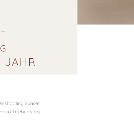
T
AG
N JAHR