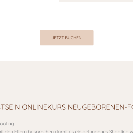
JETZT BUCHEN
STSEIN ONLINEKURS NEUGEBORENEN-F
ooting
it den Eltern besprechen damit es ein gelungenes Shooting w