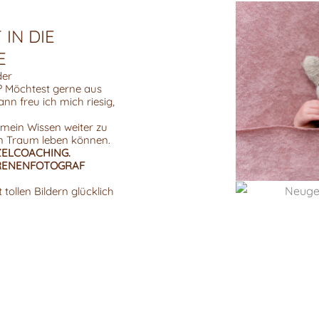
IN DIE
E
der
? Möchtest gerne aus
nn freu ich mich riesig,
 mein Wissen weiter zu
en Traum leben können.
ZELCOACHING.
ORENENFOTOGRAF
tollen Bildern glücklich