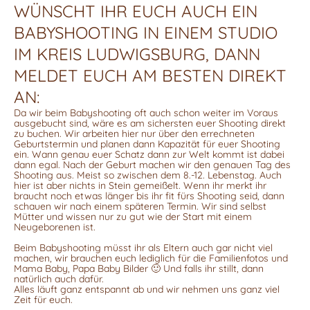
WÜNSCHT IHR EUCH AUCH EIN
BABYSHOOTING IN EINEM STUDIO
IM KREIS LUDWIGSBURG, DANN
MELDET EUCH AM BESTEN DIREKT
AN:
Da wir beim Babyshooting oft auch schon weiter im Voraus
ausgebucht sind, wäre es am sichersten euer Shooting direkt
zu buchen. Wir arbeiten hier nur über den errechneten
Geburtstermin und planen dann Kapazität für euer Shooting
ein. Wann genau euer Schatz dann zur Welt kommt ist dabei
dann egal. Nach der Geburt machen wir den genauen Tag des
Shooting aus. Meist so zwischen dem 8.-12. Lebenstag. Auch
hier ist aber nichts in Stein gemeißelt. Wenn ihr merkt ihr
braucht noch etwas länger bis ihr fit fürs Shooting seid, dann
schauen wir nach einem späteren Termin. Wir sind selbst
Mütter und wissen nur zu gut wie der Start mit einem
Neugeborenen ist.
Beim Babyshooting müsst ihr als Eltern auch gar nicht viel
machen, wir brauchen euch lediglich für die Familienfotos und
Mama Baby, Papa Baby Bilder 🙂 Und falls ihr stillt, dann
natürlich auch dafür.
Alles läuft ganz entspannt ab und wir nehmen uns ganz viel
Zeit für euch.