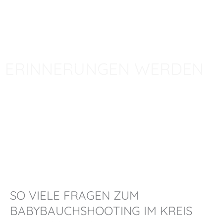
ERINNERUNGEN WERDEN
von Jahr zu
Jahr wertvoller
SO VIELE FRAGEN ZUM
BABYBAUCHSHOOTING IM KREIS