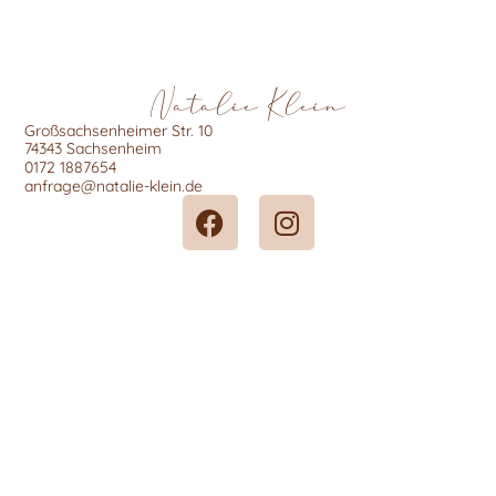
Natalie Klein
Großsachsenheimer Str. 10
74343 Sachsenheim
0172 1887654
anfrage@natalie-klein.de
F
I
a
n
c
s
e
t
b
a
o
g
o
r
k
a
m