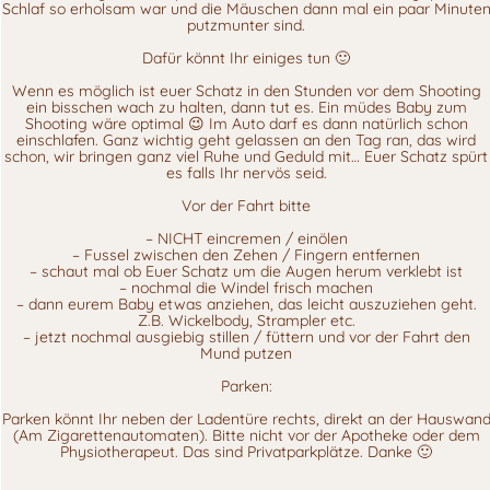
Schlaf so erholsam war und die Mäuschen dann mal ein paar Minute
putzmunter sind.
Dafür könnt Ihr einiges tun 🙂
Wenn es möglich ist euer Schatz in den Stunden vor dem Shooting
ein bisschen wach zu halten, dann tut es. Ein müdes Baby zum
Shooting wäre optimal 😉 Im Auto darf es dann natürlich schon
einschlafen. Ganz wichtig geht gelassen an den Tag ran, das wird
schon, wir bringen ganz viel Ruhe und Geduld mit… Euer Schatz spürt
es falls Ihr nervös seid.
Vor der Fahrt bitte
– NICHT eincremen / einölen
– Fussel zwischen den Zehen / Fingern entfernen
– schaut mal ob Euer Schatz um die Augen herum verklebt ist
– nochmal die Windel frisch machen
– dann eurem Baby etwas anziehen, das leicht auszuziehen geht.
Z.B. Wickelbody, Strampler etc.
– jetzt nochmal ausgiebig stillen / füttern und vor der Fahrt den
Mund putzen
Parken:
Parken könnt Ihr neben der Ladentüre rechts, direkt an der Hauswan
(Am Zigarettenautomaten). Bitte nicht vor der Apotheke oder dem
Physiotherapeut. Das sind Privatparkplätze. Danke 🙂