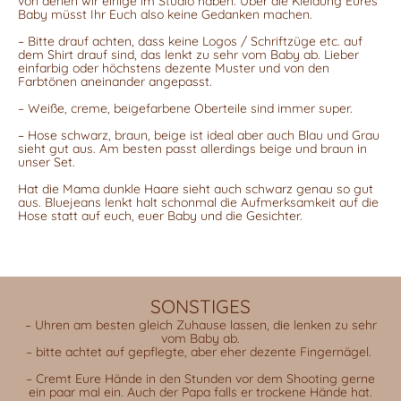
von denen wir einige im Studio haben. Über die Kleidung Eures
Baby müsst Ihr Euch also keine Gedanken machen.
– Bitte drauf achten, dass keine Logos / Schriftzüge etc. auf
dem Shirt drauf sind, das lenkt zu sehr vom Baby ab. Lieber
einfarbig oder höchstens dezente Muster und von den
Farbtönen aneinander angepasst.
– Weiße, creme, beigefarbene Oberteile sind immer super.
– Hose schwarz, braun, beige ist ideal aber auch Blau und Grau
sieht gut aus. Am besten passt allerdings beige und braun in
unser Set.
Hat die Mama dunkle Haare sieht auch schwarz genau so gut
aus. Bluejeans lenkt halt schonmal die Aufmerksamkeit auf die
Hose statt auf euch, euer Baby und die Gesichter.
SONSTIGES
– Uhren am besten gleich Zuhause lassen, die lenken zu sehr
vom Baby ab.
– bitte achtet auf gepflegte, aber eher dezente Fingernägel.
– Cremt Eure Hände in den Stunden vor dem Shooting gerne
ein paar mal ein. Auch der Papa falls er trockene Hände hat.