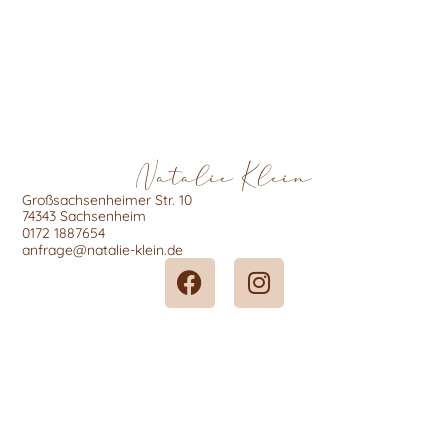
Natalie Klein
Großsachsenheimer Str. 10
74343 Sachsenheim
0172 1887654
anfrage@natalie-klein.de
F
I
a
n
c
s
e
t
b
a
o
g
o
r
k
a